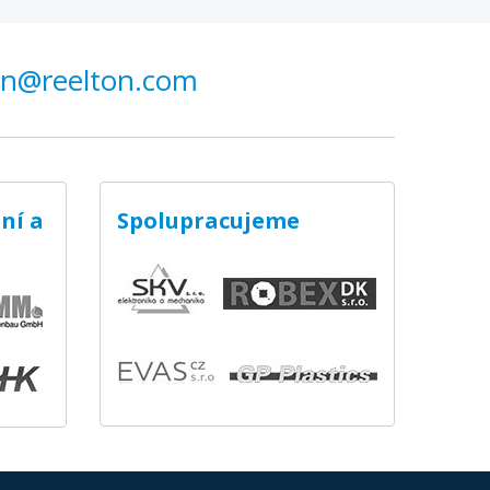
on@reelton.com
ní a
Spolupracujeme